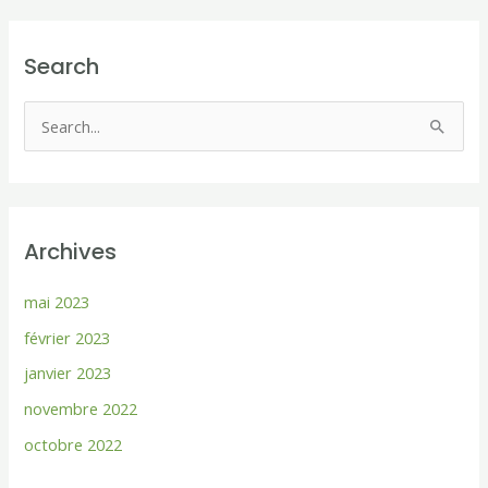
Search
R
e
c
h
Archives
e
r
mai 2023
c
février 2023
h
janvier 2023
e
novembre 2022
r
octobre 2022
: