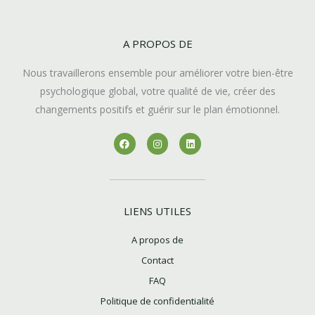
A PROPOS DE
Nous travaillerons ensemble pour améliorer votre bien-être
psychologique global, votre qualité de vie, créer des
changements positifs et guérir sur le plan émotionnel.
F
I
L
a
n
i
c
s
n
e
t
k
b
a
e
o
g
d
o
r
i
k
a
n
LIENS UTILES
m
A propos de
Contact
FAQ
Politique de confidentialité