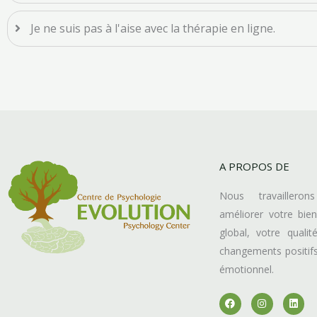
Je ne suis pas à l'aise avec la thérapie en ligne.
A PROPOS DE
Nous travaillero
améliorer votre bie
global, votre quali
changements positifs 
émotionnel.
F
I
L
a
n
i
c
s
n