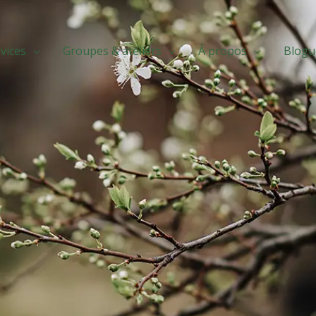
vices
Groupes & ateliers
À propos
Blogu