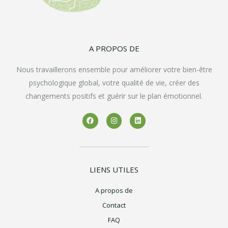
A PROPOS DE
Nous travaillerons ensemble pour améliorer votre bien-être
psychologique global, votre qualité de vie, créer des
changements positifs et guérir sur le plan émotionnel.
F
I
L
a
n
i
c
s
n
e
t
k
b
a
e
o
g
d
o
r
i
k
a
n
LIENS UTILES
m
A propos de
Contact
FAQ