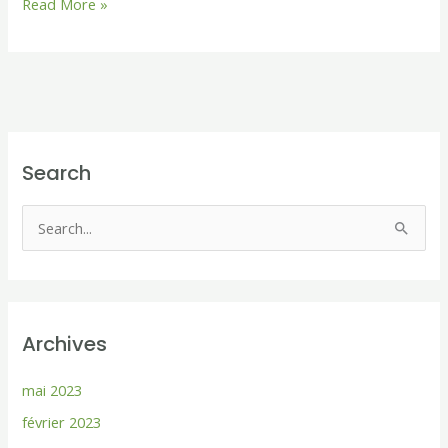
Read More »
Search
R
e
c
h
Archives
e
r
mai 2023
c
février 2023
h