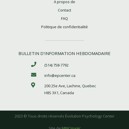
A propos de
Contact
FAQ
Politique de confidentialité
BULLETIN D'INFORMATION HEBDOMADAIRE
(514) 758-7792
info@epcenter.ca
200 25e Ave, Lachine, Quebec
H8S 3X1, Canada
2023 © Tous droits réservés Évolution Psychology Center
Site de
MINCmagic