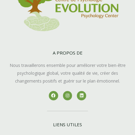
A PROPOS DE
Nous travaillerons ensemble pour améliorer votre bien-être
psychologique global, votre qualité de vie, créer des
changements positifs et guérir sur le plan émotionnel.
F
I
L
a
n
i
c
s
n
e
t
k
b
a
e
o
g
d
o
r
i
k
a
n
LIENS UTILES
m