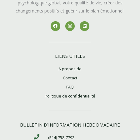
psychologique global, votre qualité de vie, créer des
changements positifs et guérir sur le plan émotionnel.
F
I
L
a
n
i
c
s
n
e
t
k
b
a
e
o
g
d
o
r
i
k
a
n
LIENS UTILES
m
A propos de
Contact
FAQ
Politique de confidentialité
BULLETIN D'INFORMATION HEBDOMADAIRE
(514) 758-7792